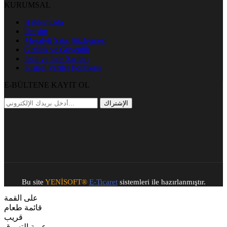
KURUMSAL
Hakkımızda
İletişim
Mesafeli Satış Sözleşmesi
Gizlilik ve Güvenlik
İptal ve İade Şartları
Kişisel Veriler Politikası
E-BÜLTENE KAYIT OL
الإشتراك
Bu site
YENİSOFT®️
E-Ticaret
sistemleri ile hazırlanmıştır.
على القمة
قائمة طعام
قريب
عربة التسوق