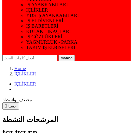
İŞ AYAKKABILARI
İÇLİKLER
YDS İŞ AYAKKABILARI
İŞ ELDİVENLERİ
İŞ BARETLERİ
KULAK TIKAÇLARI
İŞ GÖZLÜKLERİ
YAĞMURLUK - PARKA
TAKIM İŞ ELBİSELERİ
search
Home
İÇLİKLER
İÇLİKLER
مصنف بواسطة
حسنا

المرشحات النشطة