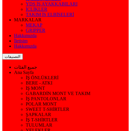
YDS İŞ AYAKKABILARI
İÇLİKLER
TAKIM İŞ ELBİSELERİ
MARKALAR
MEKAP
GRIPPER
Hakkımızda
İletişim
Hakkımızda
التصنيفات
جميع الفئات
Ana Sayfa
İŞ ÖNLÜKLERİ
BERE - ATKI
İŞ MONT
GABARDİN MONT VE TAKIM
İŞ PANTOLONLAR
POLAR MONT
SWEET T-SHİRTLER
ŞAPKALAR
İŞ T-SHİRTLER
TULUMLAR
YELEKLER