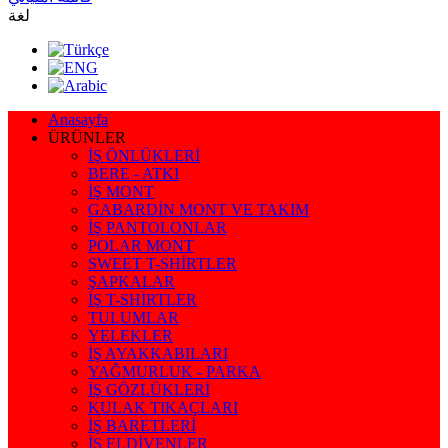
لغة
Anasayfa
ÜRÜNLER
İŞ ÖNLÜKLERİ
BERE - ATKI
İŞ MONT
GABARDİN MONT VE TAKIM
İŞ PANTOLONLAR
POLAR MONT
SWEET T-SHİRTLER
ŞAPKALAR
İŞ T-SHİRTLER
TULUMLAR
YELEKLER
İŞ AYAKKABILARI
YAĞMURLUK - PARKA
İŞ GÖZLÜKLERİ
KULAK TIKAÇLARI
İŞ BARETLERİ
İŞ ELDİVENLER