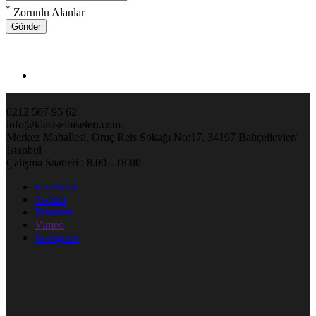
*
Zorunlu Alanlar
Gönder
0212 507 95 62
info@klasiselbiseleri.com
Merkez Mahallesi, Oruç Reis Sokağı No:17, 34197 Bahçelievler/
İstanbul
Çalışma Saatleri : 8.00 - 18.00
Facebook
Twitter
Pinterest
Vimeo
Instagram