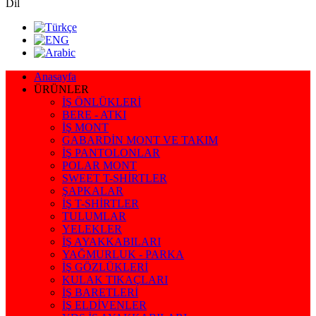
Dil
Anasayfa
ÜRÜNLER
İŞ ÖNLÜKLERİ
BERE - ATKI
İŞ MONT
GABARDİN MONT VE TAKIM
İŞ PANTOLONLAR
POLAR MONT
SWEET T-SHİRTLER
ŞAPKALAR
İŞ T-SHİRTLER
TULUMLAR
YELEKLER
İŞ AYAKKABILARI
YAĞMURLUK - PARKA
İŞ GÖZLÜKLERİ
KULAK TIKAÇLARI
İŞ BARETLERİ
İŞ ELDİVENLER