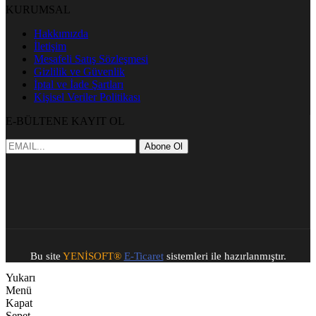
KURUMSAL
Hakkımızda
İletişim
Mesafeli Satış Sözleşmesi
Gizlilik ve Güvenlik
İptal ve İade Şartları
Kişisel Veriler Politikası
E-BÜLTENE KAYIT OL
Abone Ol
Bu site
YENİSOFT®️
E-Ticaret
sistemleri ile hazırlanmıştır.
Yukarı
Menü
Kapat
Sepet