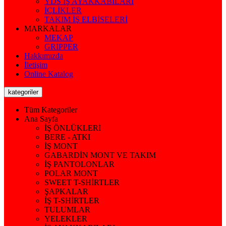
YDS İŞ AYAKKABILARI
İÇLİKLER
TAKIM İŞ ELBİSELERİ
MARKALAR
MEKAP
GRIPPER
Hakkımızda
İletişim
Online Katalog
kategoriler
Tüm Kategoriler
Ana Sayfa
İŞ ÖNLÜKLERİ
BERE - ATKI
İŞ MONT
GABARDİN MONT VE TAKIM
İŞ PANTOLONLAR
POLAR MONT
SWEET T-SHİRTLER
ŞAPKALAR
İŞ T-SHİRTLER
TULUMLAR
YELEKLER