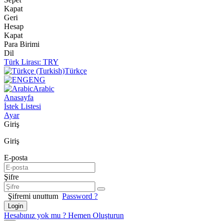
Kapat
Geri
Hesap
Kapat
Para Birimi
Dil
Türk Lirası: TRY
Türkçe
ENG
Arabic
Anasayfa
İstek Listesi
Ayar
Giriş
Giriş
E-posta
Şifre
Şifremi unuttum
Password
?
Login
Hesabınız yok mu ? Hemen Oluşturun